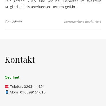
Seit Anfang 2016 sind wir bei Demeter im Western
Mitglied und als anerkannter Betrieb geführt.
für
Von
admin
Kommentare deaktiviert
Kontakt
Geöffnet
Telefon:
02934-1424
Mobil: 016099151615