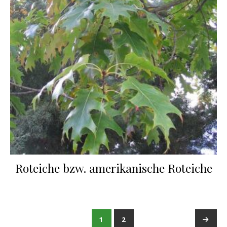
Roteiche bzw. amerikanische Roteiche
1
2
→